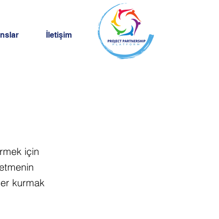
nslar
İletişim
irmek için
şletmenin
iler kurmak