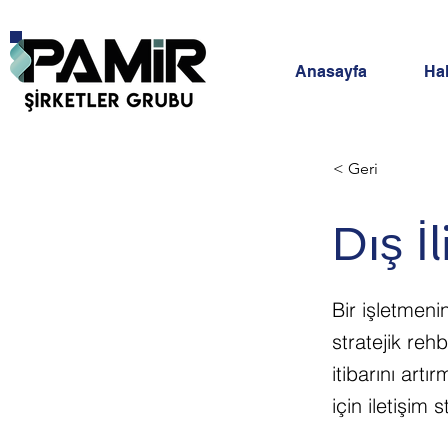
Anasayfa
Ha
< Geri
Dış İ
Bir işletmeni
stratejik reh
itibarını art
için iletişim s