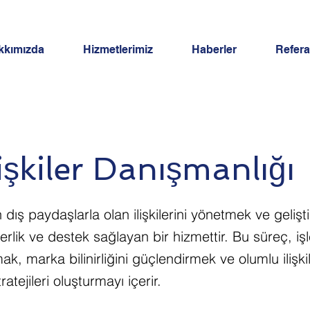
kkımızda
Hizmetlerimiz
Haberler
Refera
lişkiler Danışmanlığı
n dış paydaşlarla olan ilişkilerini yönetmek ve gelişt
berlik ve destek sağlayan bir hizmettir. Bu süreç, i
ırmak, marka bilinirliğini güçlendirmek ve olumlu ilişk
tratejileri oluşturmayı içerir.