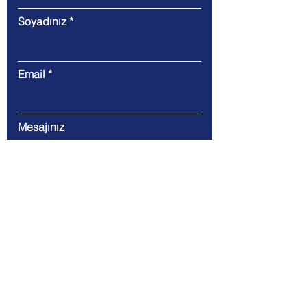
Soyadınız
Email
Mesajınız
Gönder
Ofis: Eti, Gazi Mustafa Kemal Blv., No