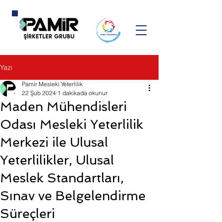
Yazı
Pamir Mesleki Yeterlilik
22 Şub 2024
1 dakikada okunur
Maden Mühendisleri
Odası Mesleki Yeterlilik
Merkezi ile Ulusal
Yeterlilikler, Ulusal
Meslek Standartları,
Sınav ve Belgelendirme
Süreçleri