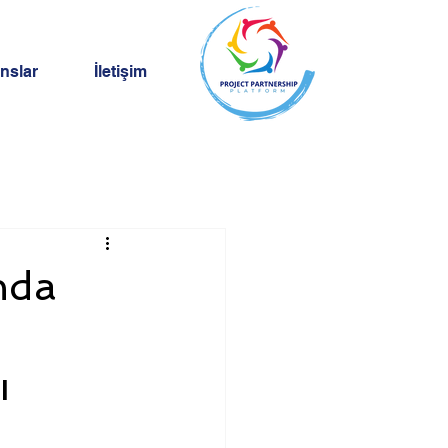
nslar
İletişim
nda
ı