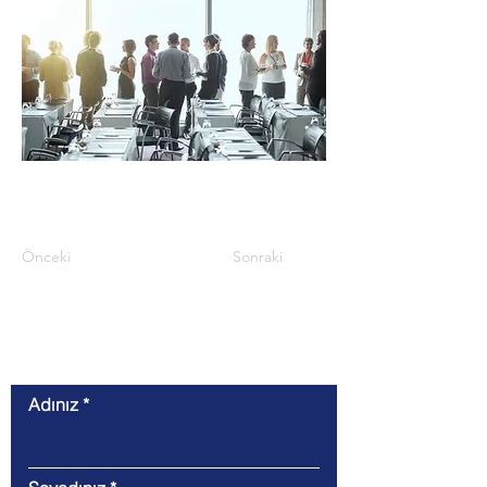
Önceki
Sonraki
İletişim
Adınız