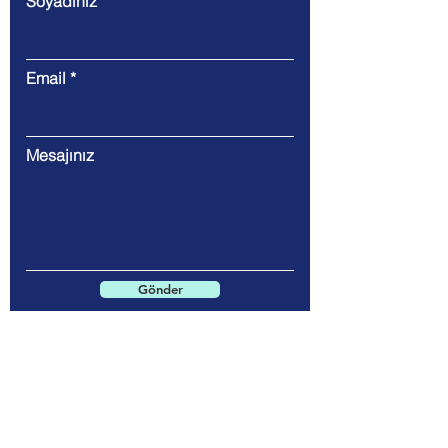
Soyadınız
Email
Mesajınız
Gönder
Ofis: Eti, Gazi Mustafa Kemal Blv., No
94/3, 06570 Çankaya/Ankara