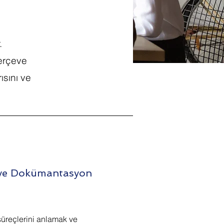
.
çerçeve
ısını ve
i ve Dokümantasyon
 süreçlerini anlamak ve