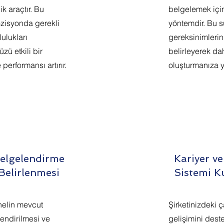
ik araçtır. Bu
belgelemek için
ozisyonda gerekli
yöntemdir. Bu sü
ulukları
gereksinimlerin
zü etkili bir
belirleyerek dah
 performansı artırır.
oluşturmanıza y
Belgelendirme
Kariyer v
 Belirlenmesi
Sistemi K
nelin mevcut
Şirketinizdeki ç
endirilmesi ve
gelişimini dest