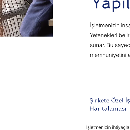
Yapı
İşletmenizin insa
Yetenekleri beli
sunar. Bu sayede
memnuniyetini art
Şirkete Özel 
Haritalaması
İşletmenizin ihtiyaçla