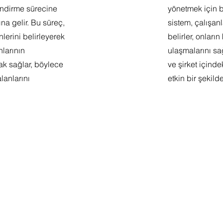
endirme sürecine
yönetmek için b
na gelir. Bu süreç,
sistem, çalışanl
lerini belirleyerek
belirler, onları
nlarının
ulaşmalarını sa
ak sağlar, böylece
ve şirket içind
lanlarını
etkin bir şekilde
İletişim