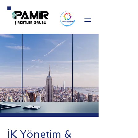
İK Yönetim &