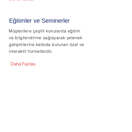
Eğitimler ve Seminerler
Müşterilere çeşitli konularda eğitim
ve bilgilendirme sağlayarak yetenek
gelişimlerine katkıda bulunan özel ve
interaktif hizmetlerdir.
Daha Fazlası
Sosyal Medya
Hizmetlerimiz
İstenilen sosyal medya hesaplarının
yürütülmesi ve geliştirilmesini
amaçlayan bir hizmettir. Web Site