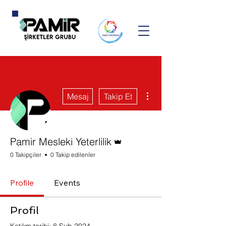
Diğer Eylemler
Mesaj
Takip Et
Admin
Pamir Mesleki Yeterlilik
0 Takipçiler
0 Takip edilenler
Profile
Events
Profil